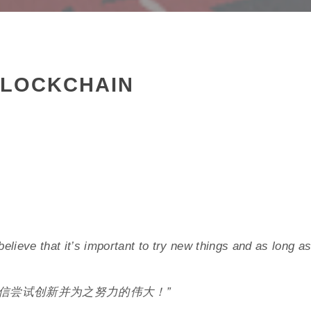
BLOCKCHAIN
I believe that it’s important to try new things and as long 
坚信尝试创新并为之努力的伟大！”