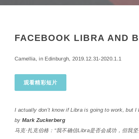
FACEBOOK LIBRA AND 
Camellia, in Edinburgh, 2019.12.31-2020.1.1
观看精彩短片
I actually don’t know if Libra is going to work, but 
by
Mark Zuckerberg
马克·扎克伯格：“我不确信Libra是否会成功，但我